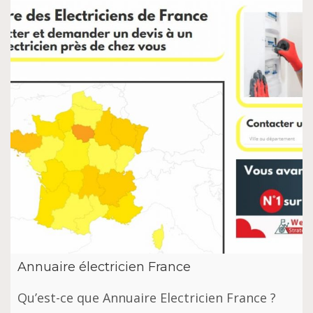
Annuaire électricien France
Qu’est-ce que Annuаіrе Elесtrісіеn Frаnсе ?