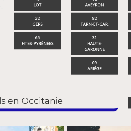
LOT
AVEYRON
32
82
GERS
TARN-ET-GAR.
65
31
HTES-PYRÉNÉES
HAUTE-
GARONNE
09
ARIÈGE
ls en Occitanie