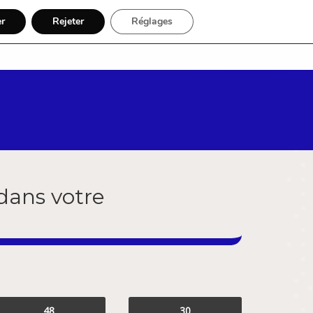
er
Rejeter
Réglages
Par région
Inscription
dans votre
48
30