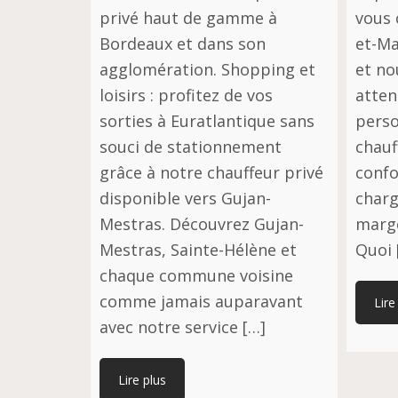
privé haut de gamme à
vous 
Bordeaux et dans son
et-Ma
agglomération. Shopping et
et no
loisirs : profitez de vos
atten
sorties à Euratlantique sans
perso
souci de stationnement
chauf
grâce à notre chauffeur privé
confo
disponible vers Gujan-
charg
Mestras. Découvrez Gujan-
marg
Mestras, Sainte-Hélène et
Quoi 
chaque commune voisine
comme jamais auparavant
Lire
avec notre service […]
Lire plus