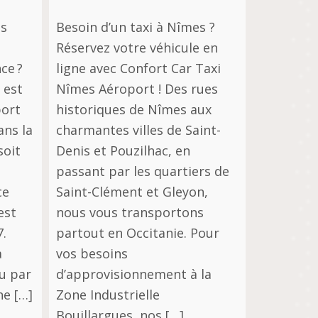
us
Besoin d’un taxi à Nîmes ?
Réservez votre véhicule en
ce ?
ligne avec Confort Car Taxi
 est
Nîmes Aéroport ! Des rues
port
historiques de Nîmes aux
ans la
charmantes villes de Saint-
soit
Denis et Pouzilhac, en
passant par les quartiers de
ce
Saint-Clément et Gleyon,
est
nous vous transportons
7.
partout en Occitanie. Pour
a
vos besoins
u par
d’approvisionnement à la
ne […]
Zone Industrielle
Bouillargues, nos […]