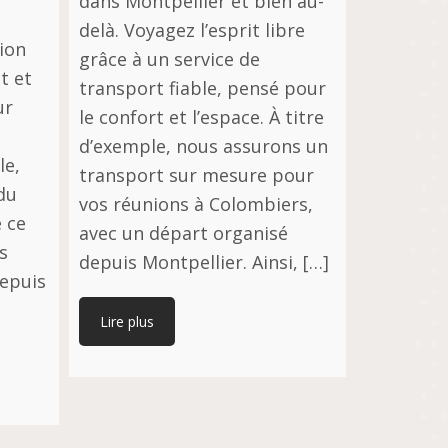
dans Montpellier et bien au-
delà. Voyagez l’esprit libre
tion
grâce à un service de
t et
transport fiable, pensé pour
ur
le confort et l’espace. À titre
d’exemple, nous assurons un
le,
transport sur mesure pour
du
vos réunions à Colombiers,
 ce
avec un départ organisé
s
depuis Montpellier. Ainsi, […]
Depuis
Lire plus