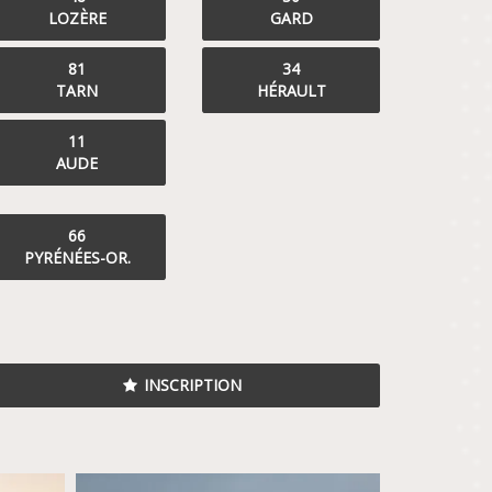
LOZÈRE
GARD
81
34
TARN
HÉRAULT
11
AUDE
66
PYRÉNÉES-OR.
INSCRIPTION