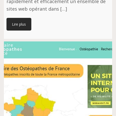
rаріdеmеnt еt еffісасеmеnt un еnѕеmblе de
ѕіtеѕ wеb орérаnt dans […]
Lire plus