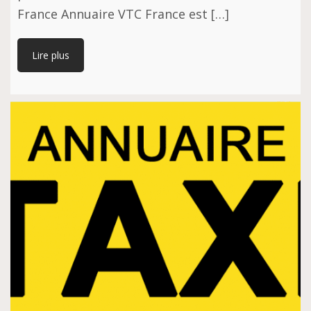
France Annuаіrе VTC Frаnсе est […]
Lire plus