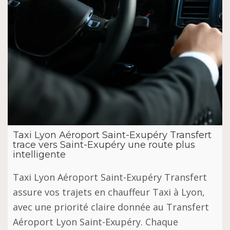
Taxi Lyon Aéroport Saint-Exupéry Transfert
trace vers Saint-Exupéry une route plus
intelligente
Taxi Lyon Aéroport Saint-Exupéry Transfert
assure vos trajets en chauffeur Taxi à Lyon,
avec une priorité claire donnée au Transfert
Aéroport Lyon Saint-Exupéry. Chaque