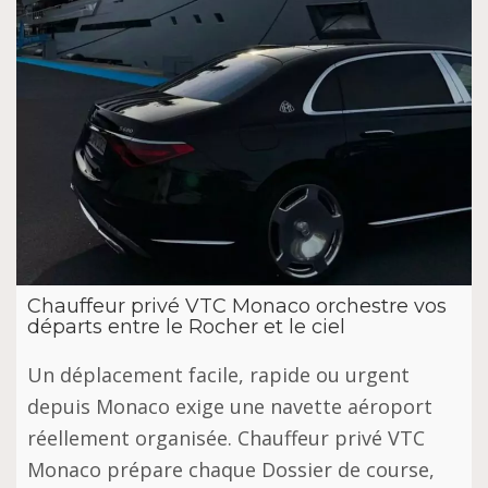
Chauffeur privé VTC Monaco orchestre vos
départs entre le Rocher et le ciel
Un déplacement facile, rapide ou urgent
depuis Monaco exige une navette aéroport
réellement organisée. Chauffeur privé VTC
Monaco prépare chaque Dossier de course,