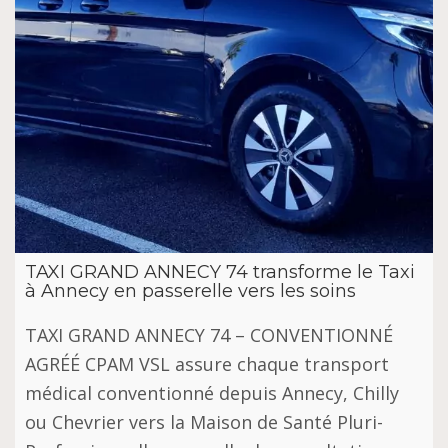
TAXI GRAND ANNECY 74 transforme le Taxi
à Annecy en passerelle vers les soins
TAXI GRAND ANNECY 74 – CONVENTIONNÉ
AGRÉÉ CPAM VSL assure chaque transport
médical conventionné depuis Annecy, Chilly
ou Chevrier vers la Maison de Santé Pluri-