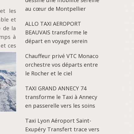
dessine une mobilité sereine
au cœur de Montpellier
et les
ble et
ALLO TAXI AEROPORT
 de la
BEAUVAIS transforme le
emps à
départ en voyage serein
 et ces
Chauffeur privé VTC Monaco
orchestre vos départs entre
le Rocher et le ciel
TAXI GRAND ANNECY 74
transforme le Taxi à Annecy
en passerelle vers les soins
Taxi Lyon Aéroport Saint-
Exupéry Transfert trace vers