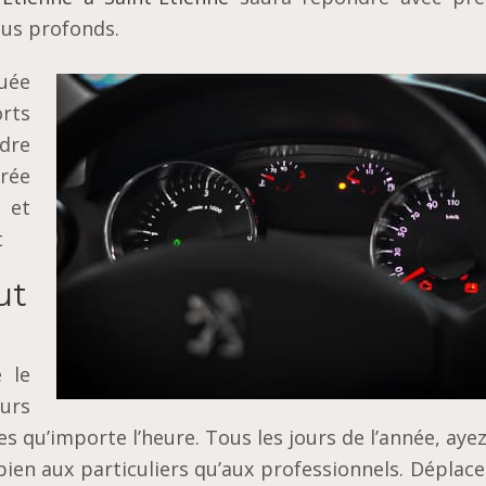
plus profonds.
uée
rts
ndre
rée
t et
t
ut
 le
urs
s qu’importe l’heure. Tous les jours de l’année, aye
bien aux particuliers qu’aux professionnels. Déplac