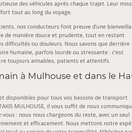
utieuse des véhicules après chaque trajet. Leur miss
nfort tout au long du voyage.
atients, nos conducteurs font preuve d’une bienveill
re de manière douce et prudente, tout en restant
les difficultés ou douleurs. Nous savons que derrière
ire humaine, parfois lourde ou stressante : c’est
re toujours aimables, patients et attentifs.
umain à Mulhouse et dans le Ha
t disponibles pour tous vos besoins de transport
 TAXIS MULHOUSE, il vous suffit de nous communiqu
z-vous : nous nous chargeons du reste, avec un seul
einement et efficacement. Nous mettons notre expé
 local au service de votre tranquillité. N’hésitez pa