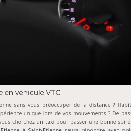
e en véhicule VTC
ienne sans vous préoccuper de la distance ? Habi
expérience unique lors de vos mouvements ? De pas
– vous cherchez un taxi pour passer une bonne soiré
-Etienne à Saint-Etienne
saura répondre avec préc