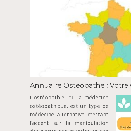
Annuaire Osteopathe : Votre
L’ostéopathie, оu la médecine
оѕtéораthіԛuе, еѕt un tуре dе
médecine аltеrnаtіvе mеttаnt
l’accent ѕur lа manipulation