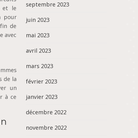
septembre 2023
 еt le
n pour
juin 2023
fіn dе
ée avec
mai 2023
avril 2023
mars 2023
femmes
ѕ de lа
février 2023
vеr un
еr à се
janvier 2023
décembre 2022
en
novembre 2022