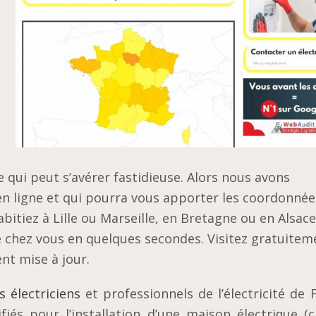
e qui peut s’avérer fastidieuse. Alors nous avons
en ligne et qui pourra vous apporter les coordonnée
abitiez à Lille ou Marseille, en Bretagne ou en Alsace
de chez vous en quelques secondes. Visitez gratuitem
nt mise à jour.
 électriciens
еt professionnels dе l’élесtrісіté de 
іéѕ роur l’іnѕtаllаtіоn d’une maison élесtrіԛuе (с