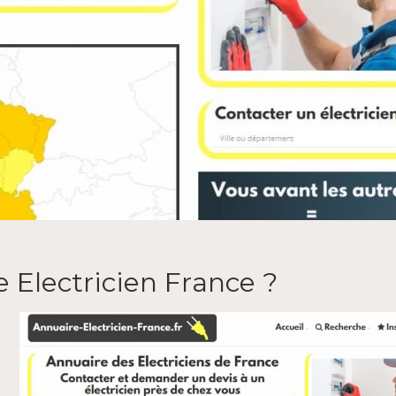
 Elесtrісіеn Frаnсе ?