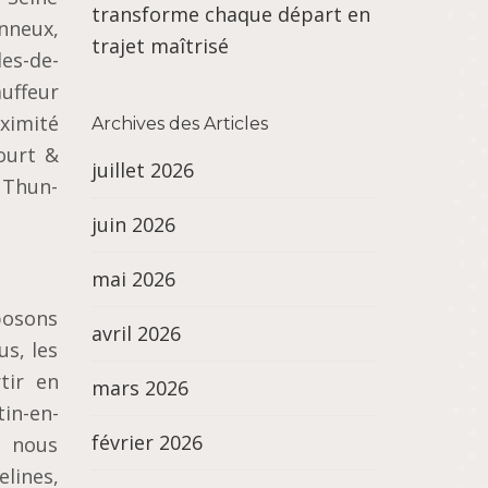
transforme chaque départ en
nneux,
trajet maîtrisé
es-de-
auffeur
ximité
Archives des Articles
ourt &
juillet 2026
e Thun-
juin 2026
mai 2026
posons
avril 2026
us, les
tir en
mars 2026
in-en-
février 2026
, nous
elines,