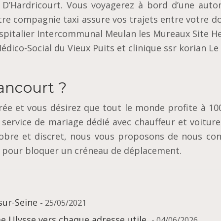
a D’Hardricourt. Vous voyagerez à bord d’une auto
tre compagnie taxi assure vos trajets entre votre d
ospitalier Intercommunal Meulan les Mureaux Site He
édico-Social du Vieux Puits et clinique ssr korian L
ancourt ?
irée et vous désirez que tout le monde profite à 10
 service de mariage dédié avec chauffeur et voitur
obre et discret, nous vous proposons de nous con
et pour bloquer un créneau de déplacement.
sur-Seine
- 25/05/2021
 Ulysse vers chaque adresse utile
- 04/06/2026