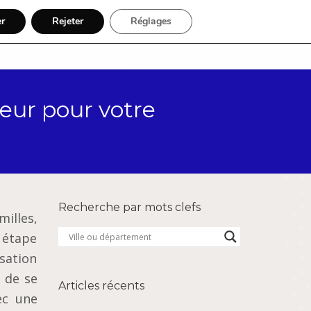
er
Rejeter
Réglages
Par région
Inscription
eur pour votre
Recherche par mots clefs
milles,
 étape
isation
l de se
Articles récents
ec une