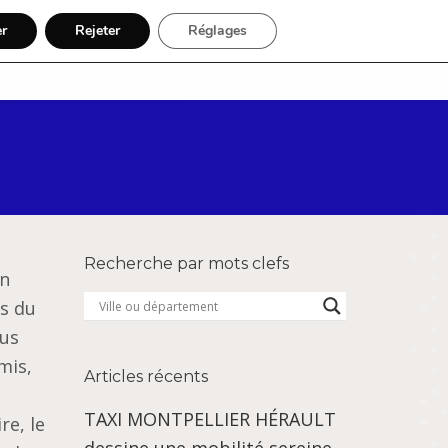
er
Rejeter
Réglages
Par région
Inscription
Recherche par mots clefs
en
es du
ous
mis,
Articles récents
TAXI MONTPELLIER HÉRAULT
re, le