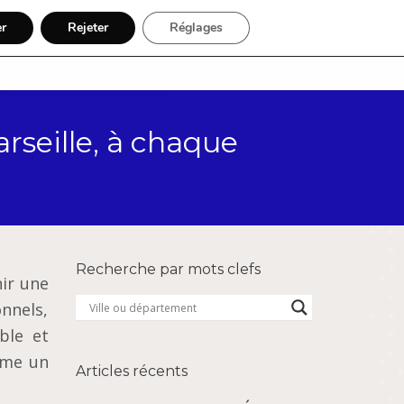
er
Rejeter
Réglages
Par région
Inscription
arseille, à chaque
Recherche par mots clefs
nir une
nnels,
ble et
mme un
Articles récents