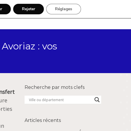
er
Rejeter
Réglages
Par région
Inscription
Avoriaz : vos
Recherche par mots clefs
nsfert
ure
rties
Articles récents
un