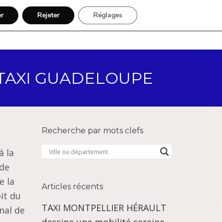
er
Rejeter
Réglages
Par région
Inscription
ST TAXI GUADELOUPE
Recherche par mots clefs
à la
 de
e la
Articles récents
oit du
TAXI MONTPELLIER HÉRAULT
nal de