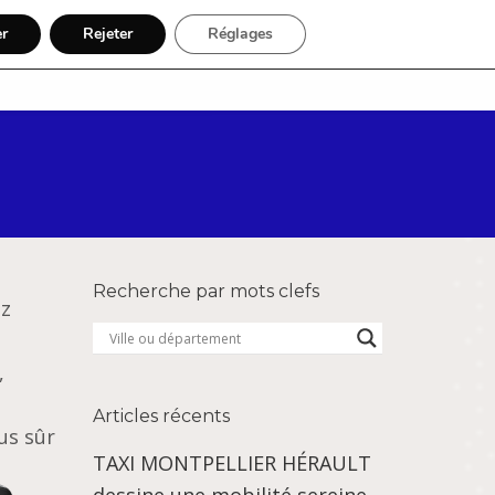
er
Rejeter
Réglages
Par région
Inscription
Recherche par mots clefs
ez
,
Articles récents
us sûr
TAXI MONTPELLIER HÉRAULT