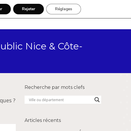
er
Rejeter
Réglages
Par région
Inscription
ublic Nice & Côte-
Recherche par mots clefs
iques ?
Articles récents