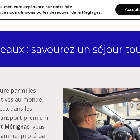
a meilleure expérience sur notre site.
Accept
que nous utilisons ou les désactiver dans
Réglages
.
Accueil
Catégories
aux : savourez un séjour tou
gure parmi les
ctives au monde.
eux dans les
transport premium.
t Mérignac
, vous
 gamme, piloté par