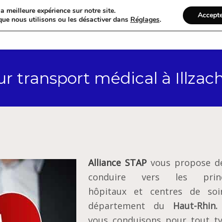
a meilleure expérience sur notre site.
Accept
que nous utilisons ou les désactiver dans
Réglages
.
Accueil
Catégories
r transport médical à Illza
Alliance STAP
vous propose d
conduire vers les princ
hôpitaux et centres de so
département du
Haut-Rhin.
vous conduisons pour tout t