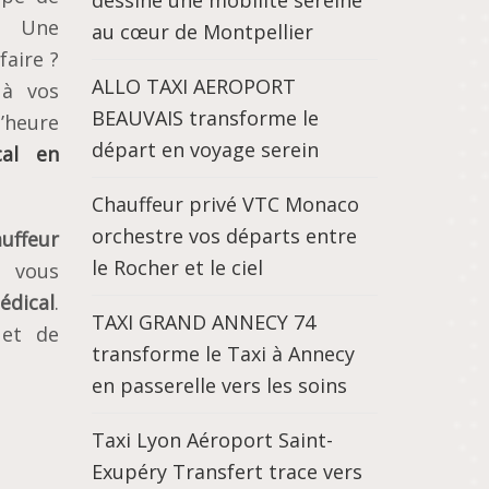
dessine une mobilité sereine
Une
au cœur de Montpellier
faire ?
ALLO TAXI AEROPORT
 à vos
BEAUVAIS transforme le
’heure
départ en voyage serein
cal en
Chauffeur privé VTC Monaco
orchestre vos départs entre
uffeur
le Rocher et le ciel
vous
édical
.
TAXI GRAND ANNECY 74
 et de
transforme le Taxi à Annecy
en passerelle vers les soins
Taxi Lyon Aéroport Saint-
Exupéry Transfert trace vers