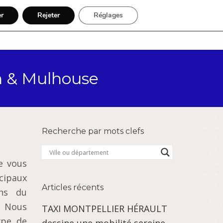
er
Rejeter
Réglages
Par région
Inscription
ch & Mulhouse
Recherche par mots clefs
e vous
ipaux
Articles récents
ins du
Nous
TAXI MONTPELLIER HÉRAULT
ype de