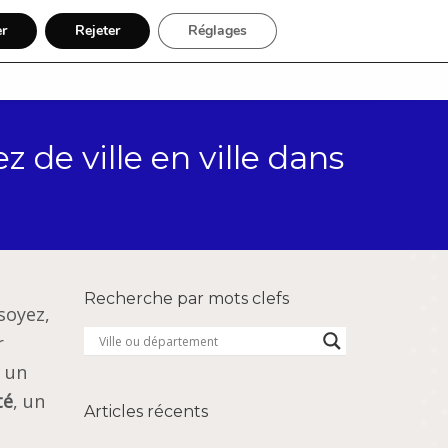
er
Rejeter
Réglages
Par région
Inscription
 de ville en ville dans
Recherche par mots clefs
soyez,
r
t un
té
, un
Articles récents