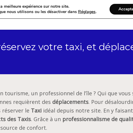
a meilleure expérience sur notre site.
Accept
que nous utilisons ou les désactiver dans
Réglages
.
Accueil
Catégories
servez votre taxi, et déplacez
un tourisme, un professionnel de l’île ? Qui que vous 
iennes requièrent des
déplacements
. Pour désalourdi
s réserver le
Taxi
idéal depuis notre site. En y faisan
ts des Taxis
. Grâce à un
professionnalisme de quali
source de confort.